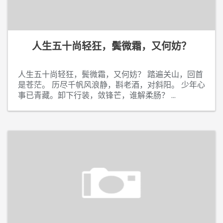
人生五十尚轻狂，鬓微霜，又何妨？
人生五十尚轻狂，鬓微霜，又何妨？ 踏遍关山，回首
是苍茫。 历尽千帆风浪静，斟老酒，对斜阳。 少年心
事已青藏。卸下行装，敛锋芒，谁解柔肠？
...