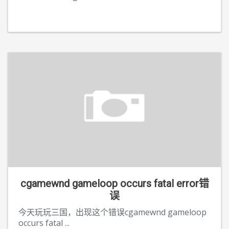
cgamewnd gameloop occurs fatal error错
误
今天玩玩三国，出现这个错误cgamewnd gameloop
occurs fatal
...